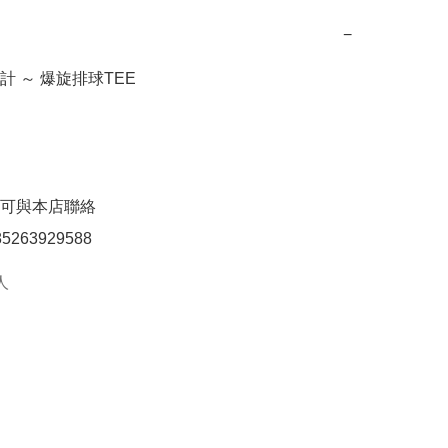
−
 ～ 爆旋排球TEE

可與本店聯絡

85263929588
人