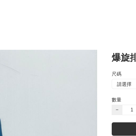
爆旋排
尺碼
數量
−