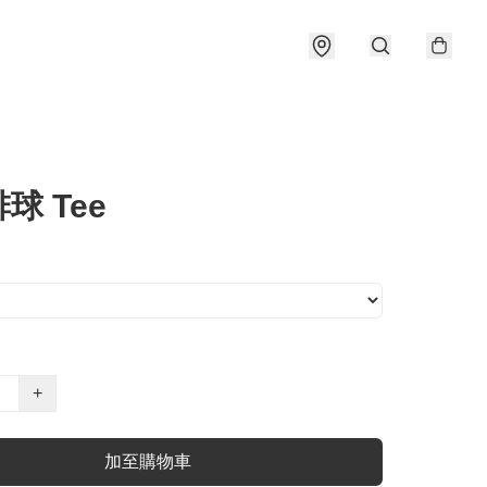
球 Tee
+
加至購物車