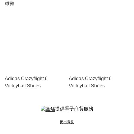
球鞋
Adidas Crazyflight 6
Adidas Crazyflight 6
Volleyball Shoes
Volleyball Shoes
提供電子商貿服務
提出意見