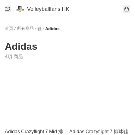
Volleyballfans HK
首頁
/
所有商品
/
/
鞋
Adidas
Adidas
4項 商品
Adidas Crazyflight 7 Mid 排
Adidas Crazyflight 7 排球鞋