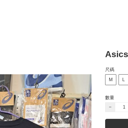
Asic
尺碼
M
L
數量
−