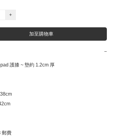
+
加至購物車
−
epad 護膝 ~ 墊約 1.2cm 厚 

38cm

2cm

 郵費