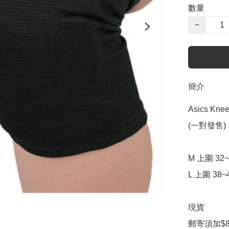
數量
−
簡介
Asics Kne
(一對發售)

M 上圍 32~
L 上圍 38~4
現貨

郵寄須加$8