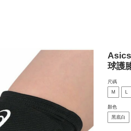
Asics
球護膝
尺碼
M
L
顏色
黑底白