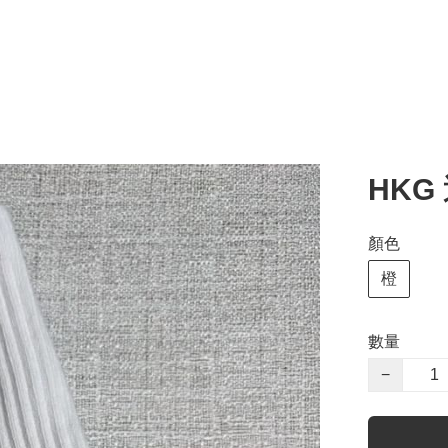
HKG
顏色
橙
數量
−