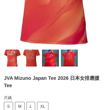
JVA Mizuno Japan Tee 2026 日本女排應援
Tee
尺碼
S
M
L
XL