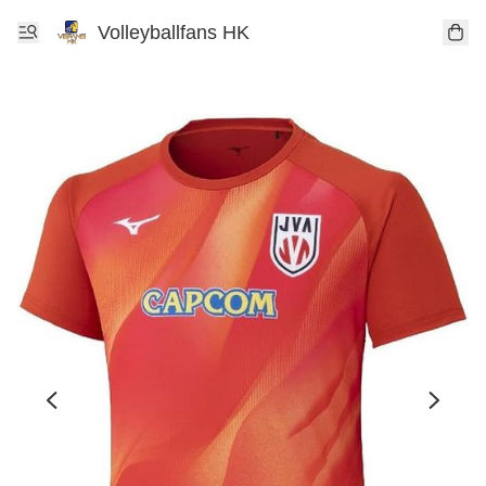
Volleyballfans HK