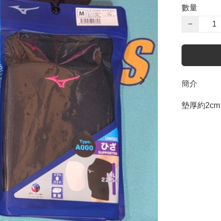
數量
−
簡介
墊厚約2cm