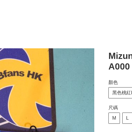
Mizu
A00
顏色
黑色桃紅L
尺碼
M
L