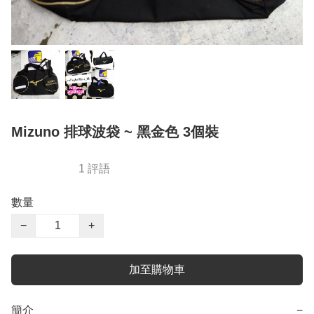
Mizuno 排球波袋 ~ 黑金色 3個裝
1 評語
數量
−
+
加至購物車
簡介
−