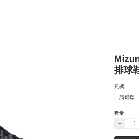
Mizun
排球鞋
尺碼
數量
−