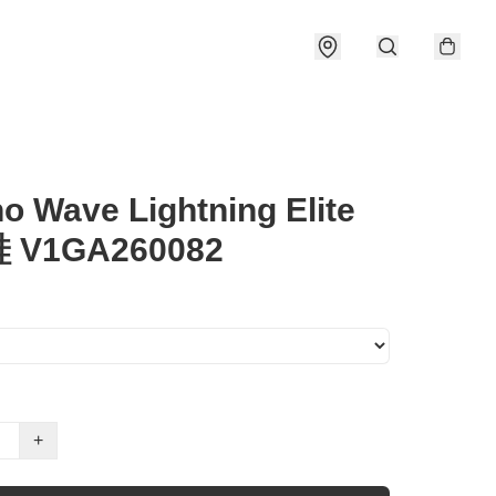
o Wave Lightning Elite
 V1GA260082
+