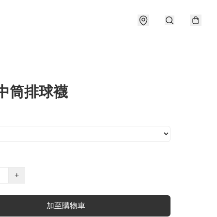
 中筒排球襪
+
加至購物車