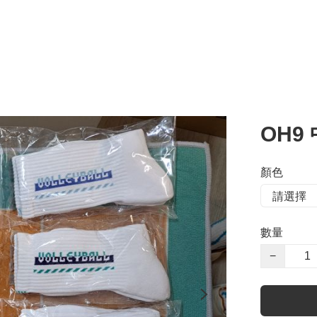
OH9
顏色
數量
−